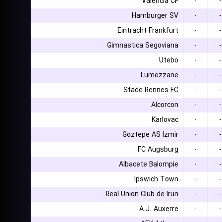
Valencia CF
-
-
Hamburger SV
-
-
Eintracht Frankfurt
-
-
Gimnastica Segoviana
-
-
Utebo
-
-
Lumezzane
-
-
Stade Rennes FC
-
-
Alcorcon
-
-
Karlovac
-
-
Goztepe AS Izmir
-
-
FC Augsburg
-
-
Albacete Balompie
-
-
Ipswich Town
-
-
Real Union Club de Irun
-
-
A.J. Auxerre
-
-