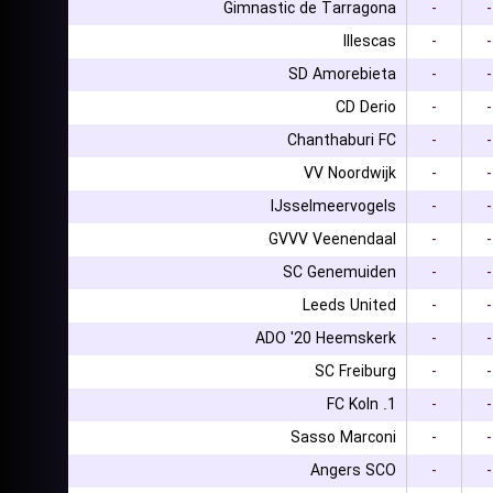
Gimnastic de Tarragona
-
-
Illescas
-
-
SD Amorebieta
-
-
CD Derio
-
-
Chanthaburi FC
-
-
VV Noordwijk
-
-
IJsselmeervogels
-
-
GVVV Veenendaal
-
-
SC Genemuiden
-
-
Leeds United
-
-
ADO '20 Heemskerk
-
-
SC Freiburg
-
-
1. FC Koln
-
-
Sasso Marconi
-
-
Angers SCO
-
-