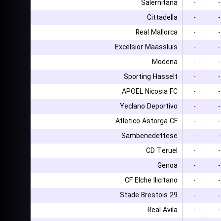
Salernitana
-
-
Cittadella
-
-
Real Mallorca
-
-
Excelsior Maassluis
-
-
Modena
-
-
Sporting Hasselt
-
-
APOEL Nicosia FC
-
-
Yeclano Deportivo
-
-
Atletico Astorga CF
-
-
Sambenedettese
-
-
CD Teruel
-
-
Genoa
-
-
CF Elche Ilicitano
-
-
Stade Brestois 29
-
-
Real Avila
-
-