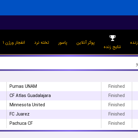
نده
پوکر آنلاین
پاسور
تخته نرد
انفجار ورژن ۱
نتایج زنده
Pumas UNAM
Finished
CF Atlas Guadalajara
Finished
Minnesota United
Finished
۳
FC Juarez
Finished
Pachuca CF
Finished