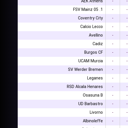
AEK Athens
-
-
1. FSV Mainz 05
-
-
Coventry City
-
-
Calcio Lecco
-
-
Avellino
-
-
Cadiz
-
-
Burgos CF
-
-
UCAM Murcia
-
-
SV Werder Bremen
-
-
Leganes
-
-
RSD Alcala Henares
-
-
Osasuna B
-
-
UD Barbastro
-
-
Livorno
-
-
Albinoleffe
-
-