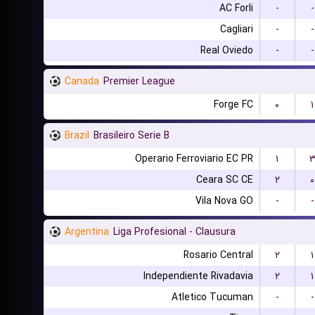
AC Forli
-
-
Cagliari
-
-
Real Oviedo
-
-
Canada
Premier League
Forge FC
۰
۱
Brazil
Brasileiro Serie B
Operario Ferroviario EC PR
۱
Ceara SC CE
۲
۰
Vila Nova GO
-
-
Argentina
Liga Profesional - Clausura
Rosario Central
۲
۱
Independiente Rivadavia
۲
۱
Atletico Tucuman
-
-