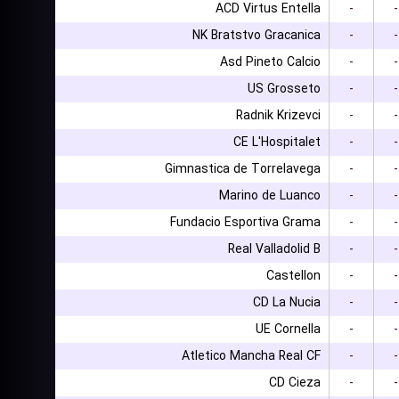
ACD Virtus Entella
-
-
NK Bratstvo Gracanica
-
-
Asd Pineto Calcio
-
-
US Grosseto
-
-
Radnik Krizevci
-
-
CE L'Hospitalet
-
-
Gimnastica de Torrelavega
-
-
Marino de Luanco
-
-
Fundacio Esportiva Grama
-
-
Real Valladolid B
-
-
Castellon
-
-
CD La Nucia
-
-
UE Cornella
-
-
Atletico Mancha Real CF
-
-
CD Cieza
-
-