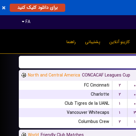
برای دانلود کلیک کنید
FA
کازینو آنلاین
پشتیبانی
راهنما
North and Central America
CONCACAF Leagues Cup
FC Cincinnati
۲
۰
Charlotte
۲
۰
Club Tigres de la UANL
۱
۰
Vancouver Whitecaps
۱
Columbus Crew
۲
۱
World
Friendly Club Matches