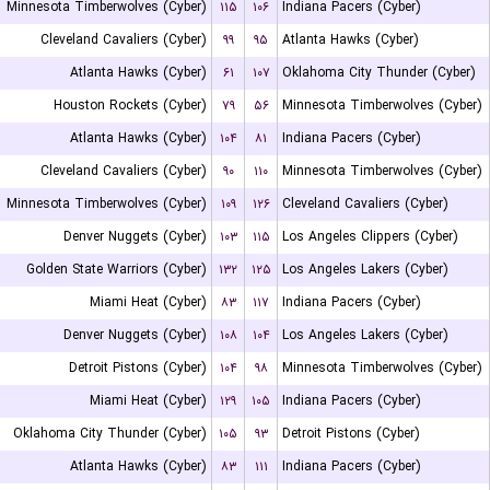
Minnesota Timberwolves (Cyber)
۱۱۵
۱۰۶
Indiana Pacers (Cyber)
Cleveland Cavaliers (Cyber)
۹۹
۹۵
Atlanta Hawks (Cyber)
Atlanta Hawks (Cyber)
۶۱
۱۰۷
Oklahoma City Thunder (Cyber)
Houston Rockets (Cyber)
۷۹
۵۶
Minnesota Timberwolves (Cyber)
Atlanta Hawks (Cyber)
۱۰۴
۸۱
Indiana Pacers (Cyber)
Cleveland Cavaliers (Cyber)
۹۰
۱۱۰
Minnesota Timberwolves (Cyber)
Minnesota Timberwolves (Cyber)
۱۰۹
۱۲۶
Cleveland Cavaliers (Cyber)
Denver Nuggets (Cyber)
۱۰۳
۱۱۵
Los Angeles Clippers (Cyber)
Golden State Warriors (Cyber)
۱۳۲
۱۲۵
Los Angeles Lakers (Cyber)
Miami Heat (Cyber)
۸۳
۱۱۷
Indiana Pacers (Cyber)
Denver Nuggets (Cyber)
۱۰۸
۱۰۴
Los Angeles Lakers (Cyber)
Detroit Pistons (Cyber)
۱۰۴
۹۸
Minnesota Timberwolves (Cyber)
Miami Heat (Cyber)
۱۲۹
۱۰۵
Indiana Pacers (Cyber)
Oklahoma City Thunder (Cyber)
۱۰۵
۹۳
Detroit Pistons (Cyber)
Atlanta Hawks (Cyber)
۸۳
۱۱۱
Indiana Pacers (Cyber)