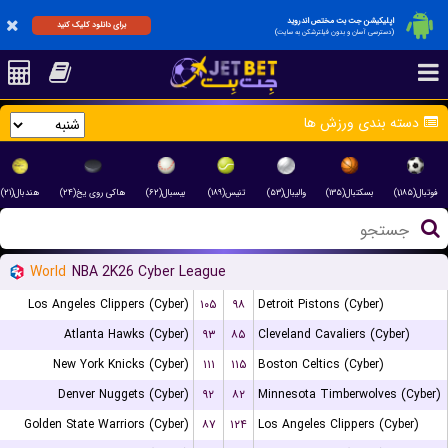
اپلیکیشن جت بت مختص اندروید
برای دانلود کلیک کنید
(دسترسی آسان و بدون فیلترشکن به سایت)
دسته بندی ورزش ها
فوتبال(۱,۱۸۵)
بسکتبال(۱۳۵)
والیبال(۵۳)
تنیس(۱۸۹)
بیسبال(۶۲)
هاکی روی یخ(۲۴)
هندبال(۲۱)
World
NBA 2K26 Cyber League
Los Angeles Clippers (Cyber)
۱۰۵
۹۸
Detroit Pistons (Cyber)
Atlanta Hawks (Cyber)
۹۳
۸۵
Cleveland Cavaliers (Cyber)
New York Knicks (Cyber)
۱۱۱
۱۱۵
Boston Celtics (Cyber)
Denver Nuggets (Cyber)
۹۲
۸۲
Minnesota Timberwolves (Cyber)
Golden State Warriors (Cyber)
۸۷
۱۲۴
Los Angeles Clippers (Cyber)