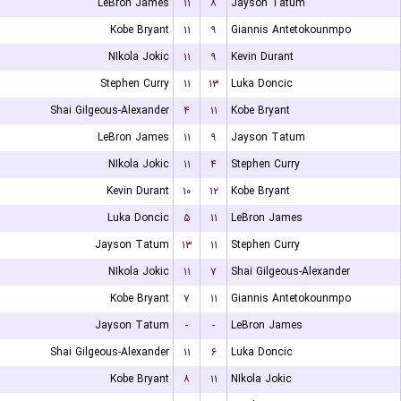
LeBron James
۱۱
۸
Jayson Tatum
Kobe Bryant
۱۱
۹
Giannis Antetokounmpo
NIkola Jokic
۱۱
۹
Kevin Durant
Stephen Curry
۱۱
۱۳
Luka Doncic
Shai Gilgeous-Alexander
۴
۱۱
Kobe Bryant
LeBron James
۱۱
۹
Jayson Tatum
NIkola Jokic
۱۱
۴
Stephen Curry
Kevin Durant
۱۰
۱۲
Kobe Bryant
Luka Doncic
۵
۱۱
LeBron James
Jayson Tatum
۱۳
۱۱
Stephen Curry
NIkola Jokic
۱۱
۷
Shai Gilgeous-Alexander
Kobe Bryant
۷
۱۱
Giannis Antetokounmpo
Jayson Tatum
-
-
LeBron James
Shai Gilgeous-Alexander
۱۱
۶
Luka Doncic
Kobe Bryant
۸
۱۱
NIkola Jokic