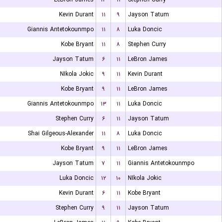
Kevin Durant
۱۱
۹
Jayson Tatum
Giannis Antetokounmpo
۱۱
۸
Luka Doncic
Kobe Bryant
۱۱
۸
Stephen Curry
Jayson Tatum
۶
۱۱
LeBron James
NIkola Jokic
۹
۱۱
Kevin Durant
Kobe Bryant
۹
۱۱
LeBron James
Giannis Antetokounmpo
۱۳
۱۱
Luka Doncic
Stephen Curry
۶
۱۱
Jayson Tatum
Shai Gilgeous-Alexander
۱۱
۸
Luka Doncic
Kobe Bryant
۹
۱۱
LeBron James
Jayson Tatum
۷
۱۱
Giannis Antetokounmpo
Luka Doncic
۱۲
۱۰
NIkola Jokic
Kevin Durant
۶
۱۱
Kobe Bryant
Stephen Curry
۹
۱۱
Jayson Tatum