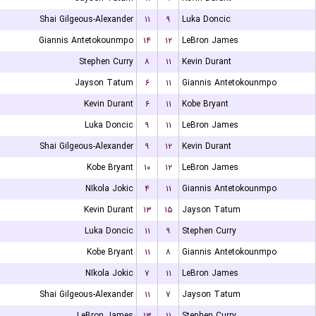
Shai Gilgeous-Alexander
۱۱
۹
Luka Doncic
Giannis Antetokounmpo
۱۴
۱۲
LeBron James
Stephen Curry
۸
۱۱
Kevin Durant
Jayson Tatum
۶
۱۱
Giannis Antetokounmpo
Kevin Durant
۶
۱۱
Kobe Bryant
Luka Doncic
۹
۱۱
LeBron James
Shai Gilgeous-Alexander
۹
۱۲
Kevin Durant
Kobe Bryant
۱۰
۱۲
LeBron James
NIkola Jokic
۴
۱۱
Giannis Antetokounmpo
Kevin Durant
۱۳
۱۵
Jayson Tatum
Luka Doncic
۱۱
۹
Stephen Curry
Kobe Bryant
۱۱
۸
Giannis Antetokounmpo
NIkola Jokic
۷
۱۱
LeBron James
Shai Gilgeous-Alexander
۱۱
۷
Jayson Tatum
LeBron James
۱۳
۱۱
Stephen Curry