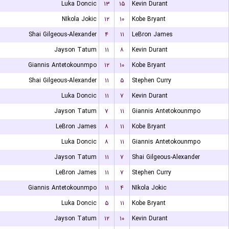
Luka Doncic
۱۳
۱۵
Kevin Durant
NIkola Jokic
۱۲
۱۰
Kobe Bryant
Shai Gilgeous-Alexander
۴
۱۱
LeBron James
Jayson Tatum
۱۱
۸
Kevin Durant
Giannis Antetokounmpo
۱۲
۱۰
Kobe Bryant
Shai Gilgeous-Alexander
۱۱
۵
Stephen Curry
Luka Doncic
۱۱
۷
Kevin Durant
Jayson Tatum
۷
۱۱
Giannis Antetokounmpo
LeBron James
۸
۱۱
Kobe Bryant
Luka Doncic
۸
۱۱
Giannis Antetokounmpo
Jayson Tatum
۱۱
۷
Shai Gilgeous-Alexander
LeBron James
۱۱
۷
Stephen Curry
Giannis Antetokounmpo
۱۱
۴
NIkola Jokic
Luka Doncic
۵
۱۱
Kobe Bryant
Jayson Tatum
۱۲
۱۰
Kevin Durant