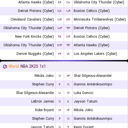
Atlanta Hawks (Cyber)
۸۶
۱۱۰
Oklahoma City Thunder (Cyber)
Detroit Pistons (Cyber)
۱۱۸
۱۰۹
Boston Celtics (Cyber)
Cleveland Cavaliers (Cyber)
۱۱۳
۱۳۱
Minnesota Timberwolves (Cyber)
Oklahoma City Thunder (Cyber)
۱۰۳
۹۳
Detroit Pistons (Cyber)
New York Knicks (Cyber)
۹۷
۱۱۴
Boston Celtics (Cyber)
Oklahoma City Thunder (Cyber)
۱۲۳
۹۴
Atlanta Hawks (Cyber)
Denver Nuggets (Cyber)
۲۶
۱۸
Los Angeles Lakers (Cyber)
World
NBA 2K25 1x1
NIkola Jokic
۱۱
۱۳
Shai Gilgeous-Alexander
Stephen Curry
۷
۱۱
Giannis Antetokounmpo
Shai Gilgeous-Alexander
۱۰
۱۲
Luka Doncic
LeBron James
۱۱
۸
Jayson Tatum
Kobe Bryant
۱۲
۱۴
NIkola Jokic
Stephen Curry
۶
۱۱
Giannis Antetokounmpo
Jayson Tatum
۱۱
۹
Kevin Durant