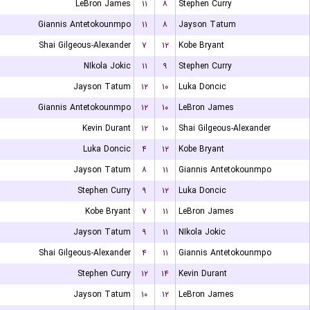
LeBron James
۱۱
۸
Stephen Curry
Giannis Antetokounmpo
۱۱
۸
Jayson Tatum
Shai Gilgeous-Alexander
۷
۱۲
Kobe Bryant
NIkola Jokic
۱۱
۹
Stephen Curry
Jayson Tatum
۱۲
۱۰
Luka Doncic
Giannis Antetokounmpo
۱۲
۱۰
LeBron James
Kevin Durant
۱۲
۱۰
Shai Gilgeous-Alexander
Luka Doncic
۴
۱۲
Kobe Bryant
Jayson Tatum
۸
۱۱
Giannis Antetokounmpo
Stephen Curry
۹
۱۲
Luka Doncic
Kobe Bryant
۷
۱۱
LeBron James
Jayson Tatum
۹
۱۱
NIkola Jokic
Shai Gilgeous-Alexander
۴
۱۱
Giannis Antetokounmpo
Stephen Curry
۱۲
۱۴
Kevin Durant
Jayson Tatum
۱۰
۱۲
LeBron James