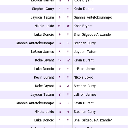
LeBron James
۱۱
۹
Kobe Bryant
Stephen Curry
۹
۱۱
Kevin Durant
Jayson Tatum
۶
۱۱
Giannis Antetokounmpo
NIkola Jokic
۱۴
۱۶
Kobe Bryant
Luka Doncic
۶
۱۱
Shai Gilgeous-Alexander
Giannis Antetokounmpo
۱۱
۶
Stephen Curry
LeBron James
۸
۱۱
Jayson Tatum
Kobe Bryant
۱۰
۱۳
Kevin Durant
Luka Doncic
۶
۱۱
LeBron James
Kevin Durant
۹
۱۱
NIkola Jokic
Kobe Bryant
۱۱
۵
Stephen Curry
Jayson Tatum
۲
۱۱
LeBron James
Giannis Antetokounmpo
۱۱
۶
Kevin Durant
NIkola Jokic
۱۱
۹
Stephen Curry
Luka Doncic
۹
۱۱
Shai Gilgeous-Alexander