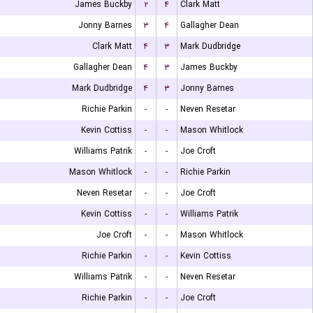
James Buckby
۲
۴
Clark Matt
Jonny Barnes
۳
۴
Gallagher Dean
Clark Matt
۴
۳
Mark Dudbridge
Gallagher Dean
۴
۳
James Buckby
Mark Dudbridge
۴
۳
Jonny Barnes
Richie Parkin
-
-
Neven Resetar
Kevin Cottiss
-
-
Mason Whitlock
Williams Patrik
-
-
Joe Croft
Mason Whitlock
-
-
Richie Parkin
Neven Resetar
-
-
Joe Croft
Kevin Cottiss
-
-
Williams Patrik
Joe Croft
-
-
Mason Whitlock
Richie Parkin
-
-
Kevin Cottiss
Williams Patrik
-
-
Neven Resetar
Richie Parkin
-
-
Joe Croft