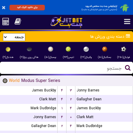
اپلیکیشن جت بت مختص اندروید
برای دانلود کلیک کنید
(دسترسی آسان و بدون فیلترشکن به سایت)
دسته بندی ورزش ها
فوتبال(۲۵۰)
بسکتبال(۵۰)
والیبال(۲۶)
تنیس(۱۹۳)
بیسبال(۵۰)
هاکی روی یخ(۲۱)
هندبال(۴)
World
Modus Super Series
James Buckby
۴
۳
Jonny Barnes
Clark Matt
۴
۲
Gallagher Dean
Mark Dudbridge
۱
۴
James Buckby
Jonny Barnes
۴
۰
Clark Matt
Gallagher Dean
۲
۴
Mark Dudbridge