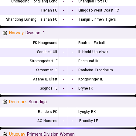
Chongqing Tongliang Long
-
-
Shanghai Port FC
Henan FC
-
-
Qingdao West Coast FC
Shandong Luneng Taishan FC
-
-
Tianjin Jinmen Tigers
Norway
1. Division
FK Haugesund
-
-
Raufoss Fotball
Sandnes Ulf
-
-
IL Hodd Ulsteinvik
Stromsgodset IF
-
-
Egersund IK
Strommen IF
-
-
Ranheim Trondheim
Asane IL Ulset
-
-
Kongsvinger IL
Sogndal IL
-
-
Bryne FK
Denmark
Superliga
Randers FC
-
-
Lyngby BK
AC Horsens
-
-
Brondby I.F.
Uruguay
Primera Division Women