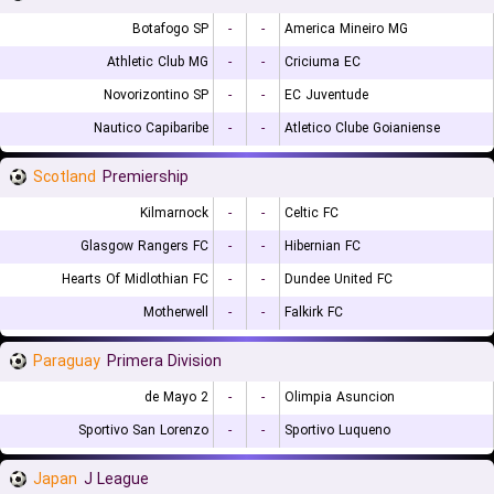
Botafogo SP
-
-
America Mineiro MG
Athletic Club MG
-
-
Criciuma EC
Novorizontino SP
-
-
EC Juventude
Nautico Capibaribe
-
-
Atletico Clube Goianiense
Scotland
Premiership
Kilmarnock
-
-
Celtic FC
Glasgow Rangers FC
-
-
Hibernian FC
Hearts Of Midlothian FC
-
-
Dundee United FC
Motherwell
-
-
Falkirk FC
Paraguay
Primera Division
2 de Mayo
-
-
Olimpia Asuncion
Sportivo San Lorenzo
-
-
Sportivo Luqueno
Japan
J League