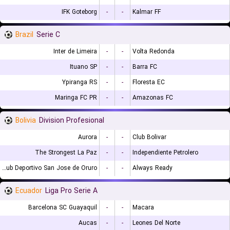
IFK Goteborg
-
-
Kalmar FF
Brazil
Serie C
Inter de Limeira
-
-
Volta Redonda
Ituano SP
-
-
Barra FC
Ypiranga RS
-
-
Floresta EC
Maringa FC PR
-
-
Amazonas FC
Bolivia
Division Profesional
Aurora
-
-
Club Bolivar
The Strongest La Paz
-
-
Independiente Petrolero
GV Club Deportivo San Jose de Oruro
-
-
Always Ready
Ecuador
Liga Pro Serie A
Barcelona SC Guayaquil
-
-
Macara
Aucas
-
-
Leones Del Norte