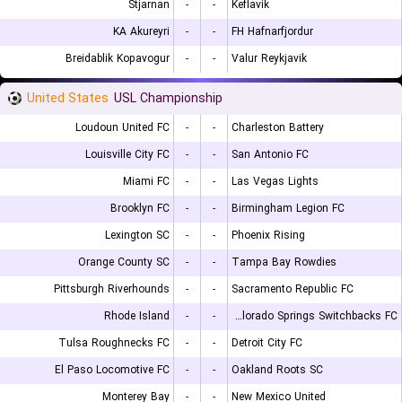
Stjarnan
-
-
Keflavik
KA Akureyri
-
-
FH Hafnarfjordur
Breidablik Kopavogur
-
-
Valur Reykjavik
United States
USL Championship
Loudoun United FC
-
-
Charleston Battery
Louisville City FC
-
-
San Antonio FC
Miami FC
-
-
Las Vegas Lights
Brooklyn FC
-
-
Birmingham Legion FC
Lexington SC
-
-
Phoenix Rising
Orange County SC
-
-
Tampa Bay Rowdies
Pittsburgh Riverhounds
-
-
Sacramento Republic FC
Rhode Island
-
-
Colorado Springs Switchbacks FC
Tulsa Roughnecks FC
-
-
Detroit City FC
El Paso Locomotive FC
-
-
Oakland Roots SC
Monterey Bay
-
-
New Mexico United