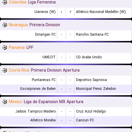
Colombia
Liga Femenina
Llaneros (W)
۰
۲
Atletico Nacional Medellin (W)
Nicaragua
Primera Division
Diriangen FC
-
-
Rancho Santana FC
Panama
LPF
UMECIT
-
-
CD Arabe Unido
Costa Rica
Primera Division Apertura
Puntarenas FC
-
-
Deportivo Saprissa
Escorpiones de Belen
-
-
Municipal Perez Zeledon
Mexico
Liga de Expansion MX Apertura
Jaibos Tampico Madero
-
-
Cruz Azul Hidalgo
Atletico Morelia
-
-
Cancun FC