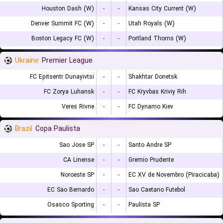
Houston Dash (W)
-
-
Kansas City Current (W)
Denver Summit FC (W)
-
-
Utah Royals (W)
Boston Legacy FC (W)
-
-
Portland Thorns (W)
Ukraine
Premier League
FC Epitsentr Dunayivtsi
-
-
Shakhtar Donetsk
FC Zorya Luhansk
-
-
FC Kryvbas Kriviy Rih
Veres Rivne
-
-
FC Dynamo Kiev
Brazil
Copa Paulista
Sao Jose SP
-
-
Santo Andre SP
CA Linense
-
-
Gremio Prudente
Noroeste SP
-
-
EC XV de Novembro (Piracicaba)
EC Sao Bernardo
-
-
Sao Caetano Futebol
Osasco Sporting
-
-
Paulista SP