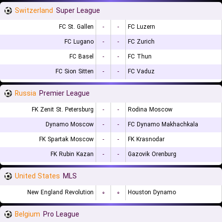
Switzerland
Super League
FC St. Gallen
-
-
FC Luzern
FC Lugano
-
-
FC Zurich
FC Basel
-
-
FC Thun
FC Sion Sitten
-
-
FC Vaduz
Russia
Premier League
FK Zenit St. Petersburg
-
-
Rodina Moscow
Dynamo Moscow
-
-
FC Dynamo Makhachkala
FK Spartak Moscow
-
-
FK Krasnodar
FK Rubin Kazan
-
-
Gazovik Orenburg
United States
MLS
New England Revolution
۰
۰
Houston Dynamo
Belgium
Pro League