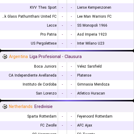
KVV Thes Sport
-
-
Lierse Kempenzonen
Bangkok Glass Pathumthani United FC
-
-
Lee Man Warriors FC
Lecce
-
-
SS Monopoli 1966
Pro Patria
-
-
Asd Imperia 1923
US Pergolettese
-
-
Inter Milano U23
Argentina
Liga Profesional - Clausura
Boca Juniors
-
-
Velez Sarsfield
CA Independiente Avellaneda
-
-
Platense
Instituto de Cordoba
-
-
Gimnasia Mendoza
San Lorenzo
-
-
Atletico Huracan
Netherlands
Eredivisie
Sparta Rotterdam
-
-
Feyenoord Rotterdam
FC Zwolle
-
-
AFC Ajax