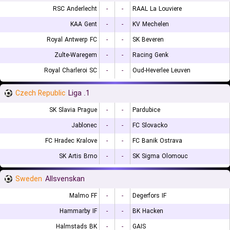
RSC Anderlecht
-
-
RAAL La Louviere
KAA Gent
-
-
KV Mechelen
Royal Antwerp FC
-
-
SK Beveren
Zulte-Waregem
-
-
Racing Genk
Royal Charleroi SC
-
-
Oud-Heverlee Leuven
Czech Republic
1. Liga
SK Slavia Prague
-
-
Pardubice
Jablonec
-
-
FC Slovacko
FC Hradec Kralove
-
-
FC Banik Ostrava
SK Artis Brno
-
-
SK Sigma Olomouc
Sweden
Allsvenskan
Malmo FF
-
-
Degerfors IF
Hammarby IF
-
-
BK Hacken
Halmstads BK
-
-
GAIS