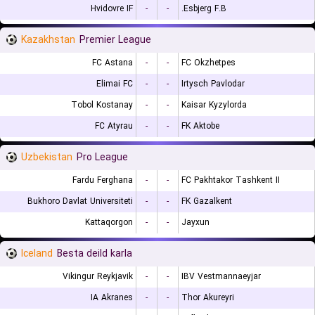
Hvidovre IF
-
-
Esbjerg F.B.
Kazakhstan
Premier League
FC Astana
-
-
FC Okzhetpes
Elimai FC
-
-
Irtysch Pavlodar
Tobol Kostanay
-
-
Kaisar Kyzylorda
FC Atyrau
-
-
FK Aktobe
Uzbekistan
Pro League
Fardu Ferghana
-
-
FC Pakhtakor Tashkent II
Bukhoro Davlat Universiteti
-
-
FK Gazalkent
Kattaqorgon
-
-
Jayxun
Iceland
Besta deild karla
Vikingur Reykjavik
-
-
IBV Vestmannaeyjar
IA Akranes
-
-
Thor Akureyri