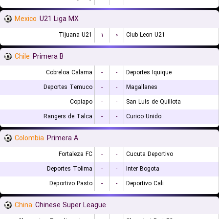
Mexico
U21 Liga MX
Tijuana U21
۱
۰
Club Leon U21
Chile
Primera B
Cobreloa Calama
-
-
Deportes Iquique
Deportes Temuco
-
-
Magallanes
Copiapo
-
-
San Luis de Quillota
Rangers de Talca
-
-
Curico Unido
Colombia
Primera A
Fortaleza FC
-
-
Cucuta Deportivo
Deportes Tolima
-
-
Inter Bogota
Deportivo Pasto
-
-
Deportivo Cali
China
Chinese Super League