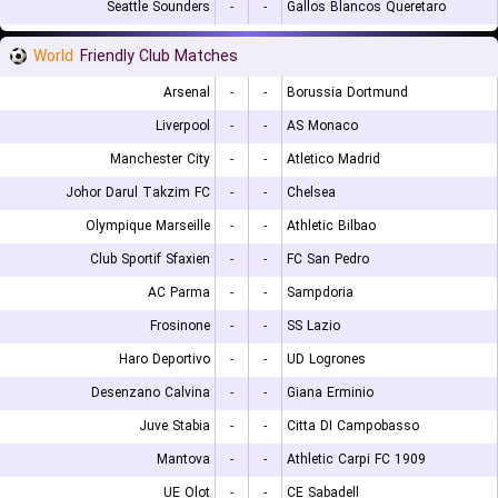
Seattle Sounders
-
-
Gallos Blancos Queretaro
World
Friendly Club Matches
Arsenal
-
-
Borussia Dortmund
Liverpool
-
-
AS Monaco
Manchester City
-
-
Atletico Madrid
Johor Darul Takzim FC
-
-
Chelsea
Olympique Marseille
-
-
Athletic Bilbao
Club Sportif Sfaxien
-
-
FC San Pedro
AC Parma
-
-
Sampdoria
Frosinone
-
-
SS Lazio
Haro Deportivo
-
-
UD Logrones
Desenzano Calvina
-
-
Giana Erminio
Juve Stabia
-
-
Citta DI Campobasso
Mantova
-
-
Athletic Carpi FC 1909
UE Olot
-
-
CE Sabadell