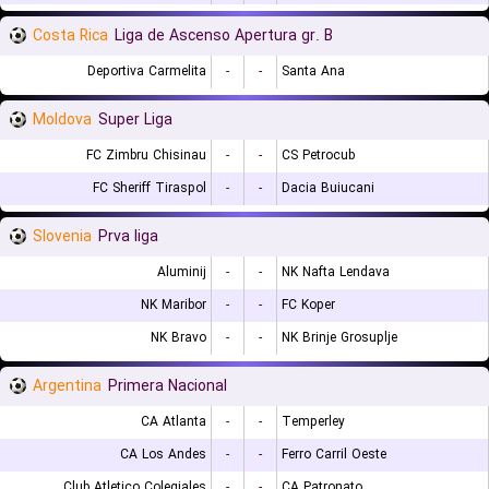
Costa Rica
Liga de Ascenso Apertura gr. B
Deportiva Carmelita
-
-
Santa Ana
Moldova
Super Liga
FC Zimbru Chisinau
-
-
CS Petrocub
FC Sheriff Tiraspol
-
-
Dacia Buiucani
Slovenia
Prva liga
Aluminij
-
-
NK Nafta Lendava
NK Maribor
-
-
FC Koper
NK Bravo
-
-
NK Brinje Grosuplje
Argentina
Primera Nacional
CA Atlanta
-
-
Temperley
CA Los Andes
-
-
Ferro Carril Oeste
Club Atletico Colegiales
-
-
CA Patronato