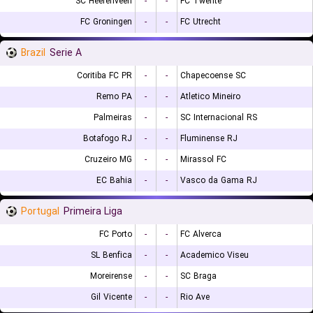
SC Heerenveen
-
-
FC Twente
FC Groningen
-
-
FC Utrecht
Brazil
Serie A
Coritiba FC PR
-
-
Chapecoense SC
Remo PA
-
-
Atletico Mineiro
Palmeiras
-
-
SC Internacional RS
Botafogo RJ
-
-
Fluminense RJ
Cruzeiro MG
-
-
Mirassol FC
EC Bahia
-
-
Vasco da Gama RJ
Portugal
Primeira Liga
FC Porto
-
-
FC Alverca
SL Benfica
-
-
Academico Viseu
Moreirense
-
-
SC Braga
Gil Vicente
-
-
Rio Ave