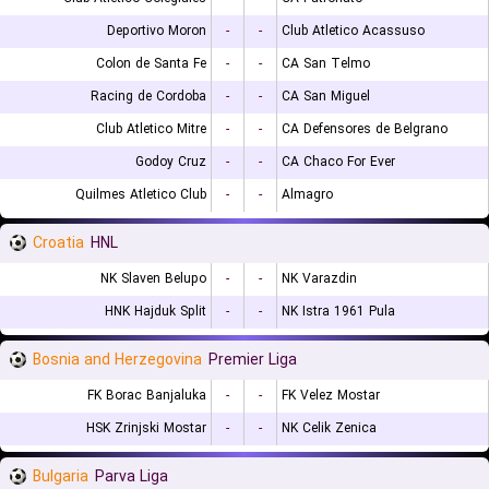
Deportivo Moron
-
-
Club Atletico Acassuso
Colon de Santa Fe
-
-
CA San Telmo
Racing de Cordoba
-
-
CA San Miguel
Club Atletico Mitre
-
-
CA Defensores de Belgrano
Godoy Cruz
-
-
CA Chaco For Ever
Quilmes Atletico Club
-
-
Almagro
Croatia
HNL
NK Slaven Belupo
-
-
NK Varazdin
HNK Hajduk Split
-
-
NK Istra 1961 Pula
Bosnia and Herzegovina
Premier Liga
FK Borac Banjaluka
-
-
FK Velez Mostar
HSK Zrinjski Mostar
-
-
NK Celik Zenica
Bulgaria
Parva Liga