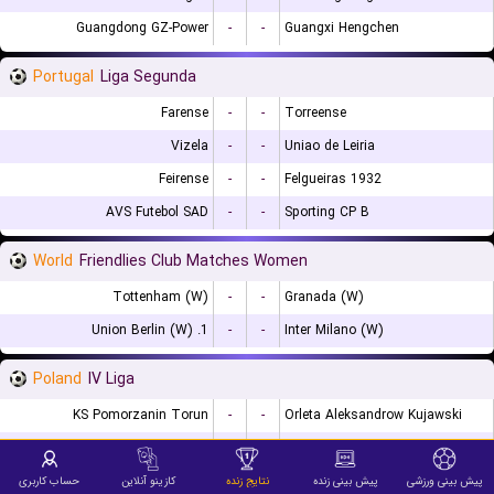
Guangdong GZ-Power
-
-
Guangxi Hengchen
Portugal
Liga Segunda
Farense
-
-
Torreense
Vizela
-
-
Uniao de Leiria
Feirense
-
-
Felgueiras 1932
AVS Futebol SAD
-
-
Sporting CP B
World
Friendlies Club Matches Women
Tottenham (W)
-
-
Granada (W)
1. Union Berlin (W)
-
-
Inter Milano (W)
Poland
IV Liga
KS Pomorzanin Torun
-
-
Orleta Aleksandrow Kujawski
MKS Strug Tyczyn
-
-
Wislok Wisniowa
Mlks Znicz Biala Piska
-
-
Polonia Paslek
پیش بینی ورزشی
پیش بینی زنده
نتایج زنده
کازینو آنلاین
حساب کاربری