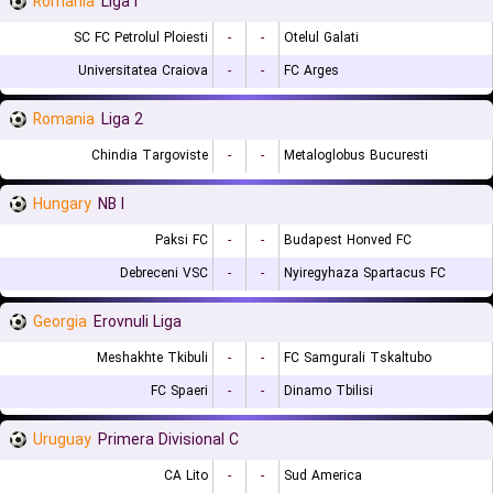
Romania
Liga I
SC FC Petrolul Ploiesti
-
-
Otelul Galati
Universitatea Craiova
-
-
FC Arges
Romania
Liga 2
Chindia Targoviste
-
-
Metaloglobus Bucuresti
Hungary
NB I
Paksi FC
-
-
Budapest Honved FC
Debreceni VSC
-
-
Nyiregyhaza Spartacus FC
Georgia
Erovnuli Liga
Meshakhte Tkibuli
-
-
FC Samgurali Tskaltubo
FC Spaeri
-
-
Dinamo Tbilisi
Uruguay
Primera Divisional C
CA Lito
-
-
Sud America