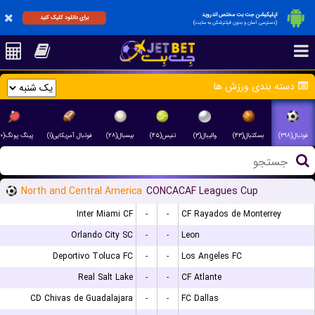
اپلیکیشن جت بت مختص اندروید
برای دانلود کلیک کنید
(دسترسی آسان و بدون فیلترشکن به سایت)
دسته بندی ورزش ها
فوتبال(۳۹۸)
بسکتبال(۴۳)
والیبال(۳)
تنیس(۴۵)
بیسبال(۲۸)
فوتبال آمریکایی(۱)
پینگ پونگ(۲۰)
North and Central America
CONCACAF Leagues Cup
Inter Miami CF
-
-
CF Rayados de Monterrey
Orlando City SC
-
-
Leon
Deportivo Toluca FC
-
-
Los Angeles FC
Real Salt Lake
-
-
CF Atlante
CD Chivas de Guadalajara
-
-
FC Dallas