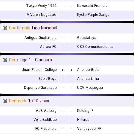
Tokyo Verdy 1969
-
-
Kawasaki Frontale
V-Varen Nagasaki
-
-
Kyoto Purple Sanga
Guatemala
Liga Nacional
Antigua Guatemala
-
-
Guastatoya
Aurora FC
-
-
CSD Comunicaciones
Peru
Liga 1 - Clausura
Juan Pablo II College
۰
۰
Atletico Grau
Sport Boys
-
-
Alianza Lima
Deportivo Garcilaso
-
-
UCV Moquegua
Denmark
1st Division
AaB Aalborg
-
-
Kolding IF
Vejle Boldklub
-
-
Hillerod
FC Fredericia
-
-
Vendsyssel FF