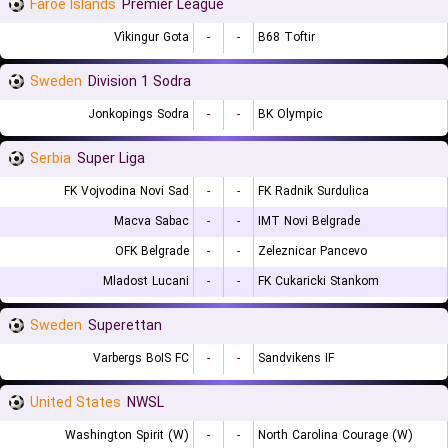
Faroe Islands
Premier League
Víkingur Gota
-
-
B68 Toftir
Sweden
Division 1 Sodra
Jonkopings Sodra
-
-
BK Olympic
Serbia
Super Liga
FK Vojvodina Novi Sad
-
-
FK Radnik Surdulica
Macva Sabac
-
-
IMT Novi Belgrade
OFK Belgrade
-
-
Zeleznicar Pancevo
Mladost Lucani
-
-
FK Cukaricki Stankom
Sweden
Superettan
Varbergs BoIS FC
-
-
Sandvikens IF
United States
NWSL
Washington Spirit (W)
-
-
North Carolina Courage (W)