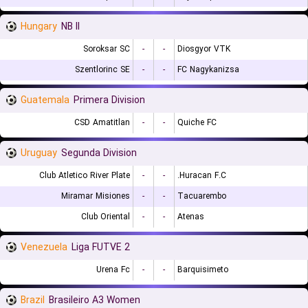
Hungary
NB II
Soroksar SC
-
-
Diosgyor VTK
Szentlorinc SE
-
-
FC Nagykanizsa
Guatemala
Primera Division
CSD Amatitlan
-
-
Quiche FC
Uruguay
Segunda Division
Club Atletico River Plate
-
-
Huracan F.C.
Miramar Misiones
-
-
Tacuarembo
Club Oriental
-
-
Atenas
Venezuela
Liga FUTVE 2
Urena Fc
-
-
Barquisimeto
Brazil
Brasileiro A3 Women