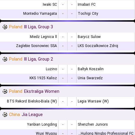
Iwaki SC
-
-
Imabari FC
Montedio Yamagata
-
-
Tochigi City
Poland
III Liga, Group 3
Miedz Legnica ll
-
-
Barycz Sulow
Zaglebie Sosnowiec SSA
-
-
LKS Goczalkowice Zdroj
Poland
III Liga, Group 2
Luzino
-
-
Baltyk Koszalin
KKS 1925 Kalisz
-
-
Unia Swarzedz
Poland
Ekstraliga Women
BTS Rekord Bielsko-Biala (W)
-
-
Legia Warsaw (W)
China
Jia League
Yanbian Longding
-
-
Shenzhen Juniors
Wuxi Wugou
-
-
Shanghai Jiading Huilong Ningbo Professional FC