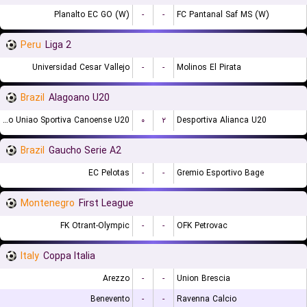
Planalto EC GO (W)
-
-
FC Pantanal Saf MS (W)
Peru
Liga 2
Universidad Cesar Vallejo
-
-
Molinos El Pirata
Brazil
Alagoano U20
Associacao Uniao Sportiva Canoense U20
۰
۲
Desportiva Alianca U20
Brazil
Gaucho Serie A2
EC Pelotas
-
-
Gremio Esportivo Bage
Montenegro
First League
FK Otrant-Olympic
-
-
OFK Petrovac
Italy
Coppa Italia
Arezzo
-
-
Union Brescia
Benevento
-
-
Ravenna Calcio