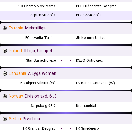
PFC Cherno More Varna
-
-
PFC Ludogorets Razgrad
Septemvri Sofia
-
-
PFC CSKA Sofia
Estonia
Meistriliiga
FC Levadia Tallinn
-
-
JK Nomme United
Poland
III Liga, Group 4
Star Starachowice
-
-
KSZO Ostrowiec
Lithuania
A Lyga Women
FK Zalgiris Vilnius (W)
-
-
FK Banga Gargzdai (W)
Norway
3. Division avd. 6
Sarpsborg 08 2
-
-
Brumunddal
Serbia
Prva Liga
FK Graficar Beograd
-
-
FK Smederevo