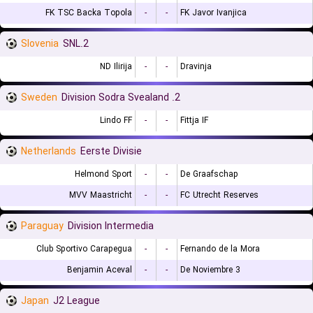
FK TSC Backa Topola
-
-
FK Javor Ivanjica
Slovenia
2.SNL
ND Ilirija
-
-
Dravinja
Sweden
2. Division Sodra Svealand
Lindo FF
-
-
Fittja IF
Netherlands
Eerste Divisie
Helmond Sport
-
-
De Graafschap
MVV Maastricht
-
-
FC Utrecht Reserves
Paraguay
Division Intermedia
Club Sportivo Carapegua
-
-
Fernando de la Mora
Benjamin Aceval
-
-
3 De Noviembre
Japan
J2 League