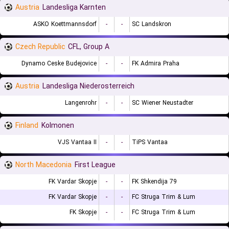
Austria
Landesliga Karnten
ASKO Koettmannsdorf
-
-
SC Landskron
Czech Republic
CFL, Group A
Dynamo Ceske Budejovice
-
-
FK Admira Praha
Austria
Landesliga Niederosterreich
Langenrohr
-
-
SC Wiener Neustadter
Finland
Kolmonen
VJS Vantaa II
-
-
TiPS Vantaa
North Macedonia
First League
FK Vardar Skopje
-
-
FK Shkendija 79
FK Vardar Skopje
-
-
FC Struga Trim & Lum
FK Skopje
-
-
FC Struga Trim & Lum