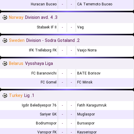
Huracan Buceo
-
-
CA Terremoto Buceo
Norway
3. Division avd. 4
Stabaek IF II
-
-
Vag
Sweden
2. Division - Sodra Gotaland
IFK Trelleborg FK
-
-
Vaxjo Norra
Belarus
Vysshaya Liga
FC Baranovichi
-
-
BATE Borisov
FC Gomel
-
-
FC Minsk
Turkey
1. Lig
76 Igdir Belediyespor
-
-
Fatih Karagumruk
Sariyer GK
-
-
Muglaspor
Bodrumspor
-
-
Bursaspor
Vanspor FK
-
-
Kayserispor