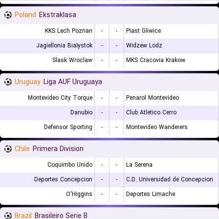
Poland
Ekstraklasa
KKS Lech Poznan
-
-
Piast Gliwice
Jagiellonia Białystok
-
-
Widzew Lodz
Slask Wroclaw
-
-
MKS Cracovia Krakow
Uruguay
Liga AUF Uruguaya
Montevideo City Torque
-
-
Penarol Montevideo
Danubio
-
-
Club Atletico Cerro
Defensor Sporting
-
-
Montevideo Wanderers
Chile
Primera Division
Coquimbo Unido
-
-
La Serena
Deportes Concepcion
-
-
C.D. Universidad de Concepcion
O'Higgins
-
-
Deportes Limache
Brazil
Brasileiro Serie B