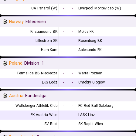
CA Penarol (W)
-
-
Liverpool Montevideo (W)
Norway
Eliteserien
Kristiansund BK
-
-
Molde FK
Lillestrom SK
-
-
Rosenborg BK
Ham-Kam
-
-
Aalesunds FK
Poland
1. Division
Termalica BB Nieciecza
-
-
Warta Poznan
LKS Lodz
-
-
Chrobry Glogow
Austria
Bundesliga
Wolfsberger Athletik Club
-
-
FC Red Bull Salzburg
FK Austria Wien
-
-
LASK Linz
SV Ried
-
-
SK Rapid Wien