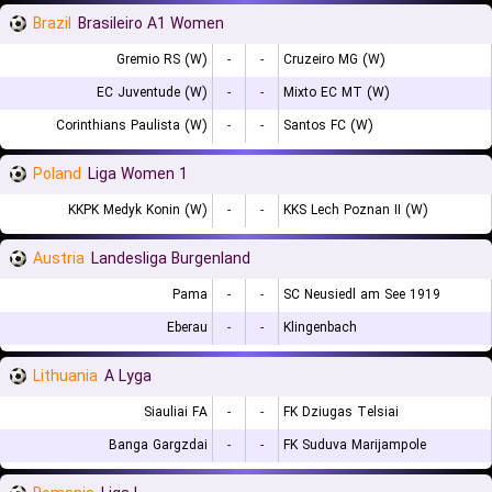
Brazil
Brasileiro A1 Women
Gremio RS (W)
-
-
Cruzeiro MG (W)
EC Juventude (W)
-
-
Mixto EC MT (W)
Corinthians Paulista (W)
-
-
Santos FC (W)
Poland
1 Liga Women
KKPK Medyk Konin (W)
-
-
KKS Lech Poznan II (W)
Austria
Landesliga Burgenland
Pama
-
-
SC Neusiedl am See 1919
Eberau
-
-
Klingenbach
Lithuania
A Lyga
Siauliai FA
-
-
FK Dziugas Telsiai
Banga Gargzdai
-
-
FK Suduva Marijampole