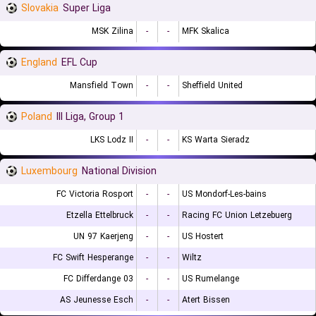
Slovakia
Super Liga
MSK Zilina
-
-
MFK Skalica
England
EFL Cup
Mansfield Town
-
-
Sheffield United
Poland
III Liga, Group 1
LKS Lodz II
-
-
KS Warta Sieradz
Luxembourg
National Division
FC Victoria Rosport
-
-
US Mondorf-Les-bains
Etzella Ettelbruck
-
-
Racing FC Union Letzebuerg
UN 97 Kaerjeng
-
-
US Hostert
FC Swift Hesperange
-
-
Wiltz
FC Differdange 03
-
-
US Rumelange
AS Jeunesse Esch
-
-
Atert Bissen