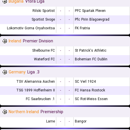
Bulgaria
Vtora Liga
Rilski Sportist
-
-
PFC Spartak Pleven
Sportist Svoge
-
-
Pfc Pirin Blagoevgrad
Lokomotiv Gorna Oryahovitsa
-
-
FK Fratria
Ireland
Premier Division
Shelbourne FC
-
-
St Patrick's Athletic
Waterford FC
-
-
Bohemian FC Dublin
Germany
3. Liga
TSV Alemannia Aachen
-
-
SC Verl 1924
TSG 1899 Hoffenheim II
-
-
FC Hansa Rostock
1. FC Saarbrucken
-
-
SC Rot-Weiss Essen
Northern Ireland
Premiership
Larne
-
-
Bangor